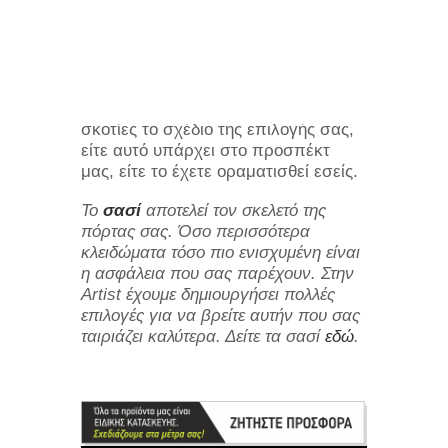
Θωρακισμένες Πόρτες
Εσωτερικές Πόρτες
PVC Κουφώματα
Σχέδια παντογράφου σε μία μεγάλη
ποικιλία χρωμάτων και σχεδίων. Η
ειδική CNC μηχανή δημιουργεί με
σκοτίες το σχέδιο της επιλογής σας,
είτε αυτό υπάρχει στο προσπέκτ
μας, είτε το έχετε οραματισθεί εσείς.
Το
σασί
αποτελεί τον σκελετό της
πόρτας σας. Όσο περισσότερα
κλειδώματα τόσο πιο ενισχυμένη είναι
η ασφάλεια που σας παρέχουν. Στην
Artist έχουμε δημιουργήσει πολλές
επιλογές για να βρείτε αυτήν που σας
ταιριάζει καλύτερα. Δείτε τα σασί
εδώ
.