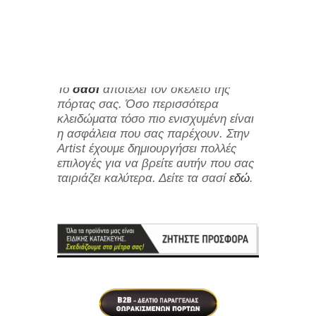
Θωρακισμένες Πόρτες
Εσωτερικές Πόρτες
PVC Κουφώματα
Δρυς τεχνητό σε διχρωμία, σημύδα –
wenge και στοιχεία inox.
Το
σασί
αποτελεί τον σκελετό της
πόρτας σας. Όσο περισσότερα
κλειδώματα τόσο πιο ενισχυμένη είναι
η ασφάλεια που σας παρέχουν. Στην
Artist έχουμε δημιουργήσει πολλές
επιλογές για να βρείτε αυτήν που σας
ταιριάζει καλύτερα. Δείτε τα σασί
εδώ
.