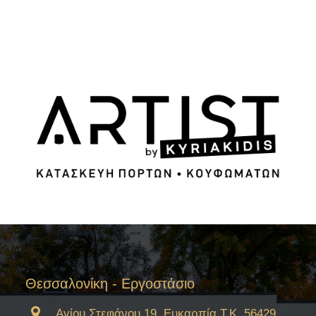
Θεσσαλονίκη - Εργοστάσιο
Αγίου Στεφάνου 19, Ευκαρπία Τ.Κ. 56429