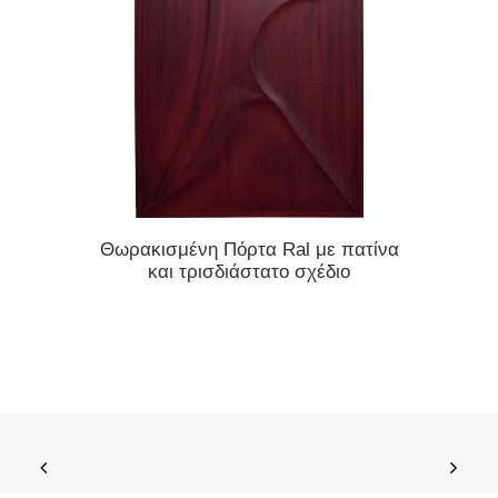
ΔΙΑΒΆΣΤΕ ΠΕΡΙΣΣΌΤΕΡΑ
Θωρακισμένη Πόρτα Ral με πατίνα
Θωρακι
και τρισδιάστατο σχέδιο