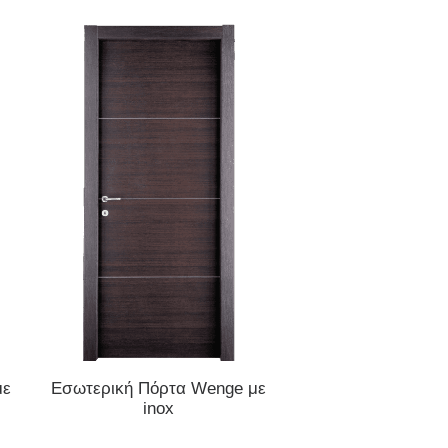
ΔΙΑΒΆΣΤΕ ΠΕΡΙΣΣΌΤΕΡΑ
ΔΙΑΒΆΣΤΕ ΠΕΡΙΣ
με
Εσωτερική Πόρτα Wenge με
Εσωτερική Πόρτα Χ
inox
από Λάκα 