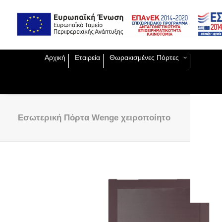
Exclu
Παντο
Ειδικ
ΕΣΠΑ
Χειρο
Εισόδ
Θωρα
Αρχική
Εταιρεία
Θωρακισμένες Πόρτες
Πυράν
Ασφαλ
Μεταλ
Πυράν
Κλειδ
Εσωτερική Πόρτα Wenge χειροποίητο
Ηλε
κλε
Κλε
Ξεν
Κλε
Ανα
Κλε