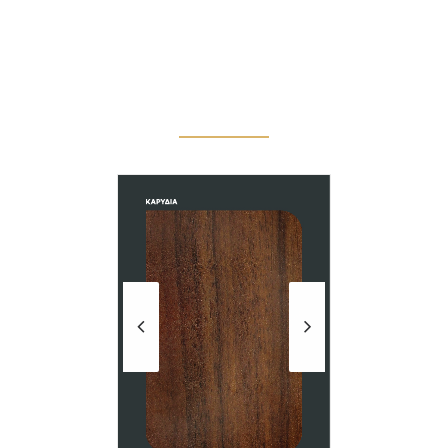
Θωρακισμένες Πόρτες
Εσωτερικές Πόρτες
Περιγραφή
PVC Κουφώματα
Χρώματα