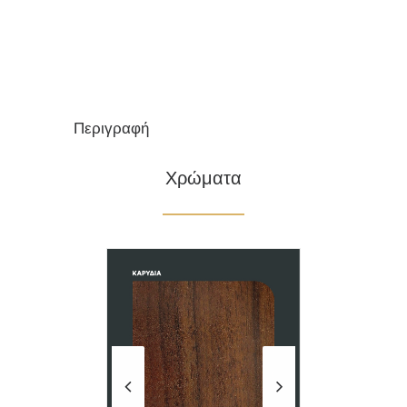
Θωρακισμένες Πόρτες
παντογραφικό σχέδιο και 3D
Εσωτερικές Πόρτες
μεταλλικά ρομβάκια σε inox χρώμα.
PVC Κουφώματα
Περιγραφή
Χρώματα