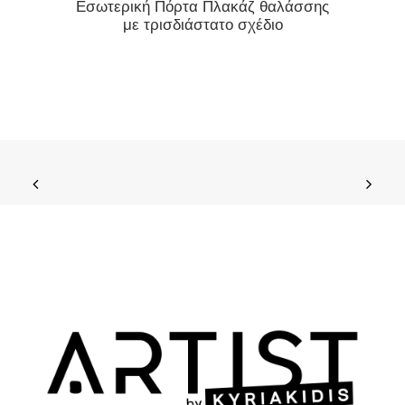
Εσωτερική Πόρτα Πλακάζ θαλάσσης
Εσωτερ
με τρισδιάστατο σχέδιο