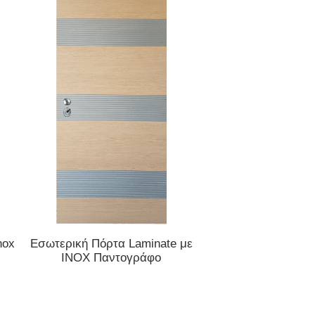
ΔΙΑΒΆΣΤΕ ΠΕΡΙΣΣΌΤΕΡΑ
ΔΙΑΒΆΣΤΕ ΠΕΡΙΣ
nox
Εσωτερική Πόρτα Laminate με
Εσωτερική Πόρτ
INOX Παντογράφο
θαλάσσης με τρισ
σχέδιο