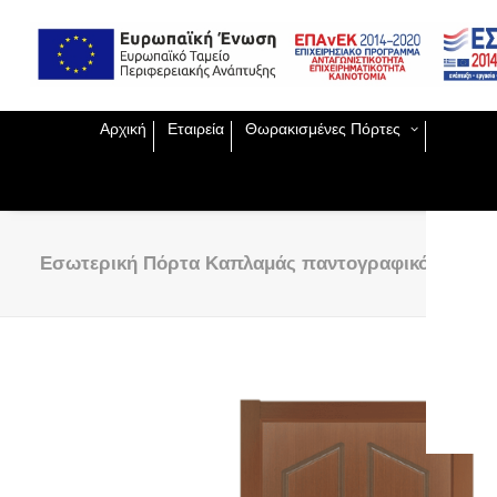
Exclu
Παντο
Ειδικ
ΕΣΠΑ
Χειρο
Εισόδ
Θωρα
Αρχική
Εταιρεία
Θωρακισμένες Πόρτες
Πυράν
Ασφαλ
Μεταλ
Πυράν
Κλειδ
Εσωτερική Πόρτα Καπλαμάς παντογραφικό
Ηλε
κλε
Κλε
Ξεν
Κλε
Ανα
Κλε