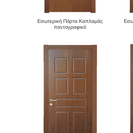
ΔΙΑΒΆΣΤΕ ΠΕΡΙΣΣΌΤΕΡΑ
Εσωτερική Πόρτα Καπλαμάς
Εσω
παντογραφικό