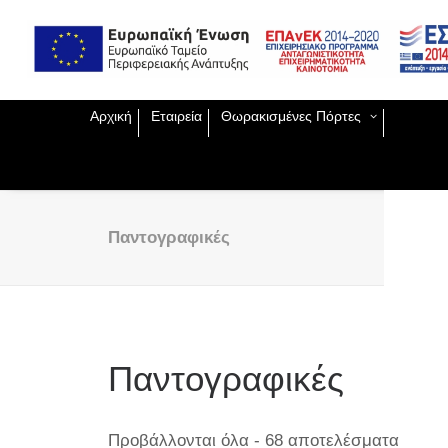
Exclu
Παντο
Ειδικ
ΕΣΠΑ
Χειρο
Εισόδ
Θωρα
Αρχική
Εταιρεία
Θωρακισμένες Πόρτες
Πυράν
Ασφαλ
Μεταλ
Πυράν
Κλειδ
Παντογραφικές
Ηλε
κλε
Κλε
Ξεν
Κλε
Ανα
Κλε
Παντογραφικές
Προβάλλονται όλα - 68 αποτελέσματα