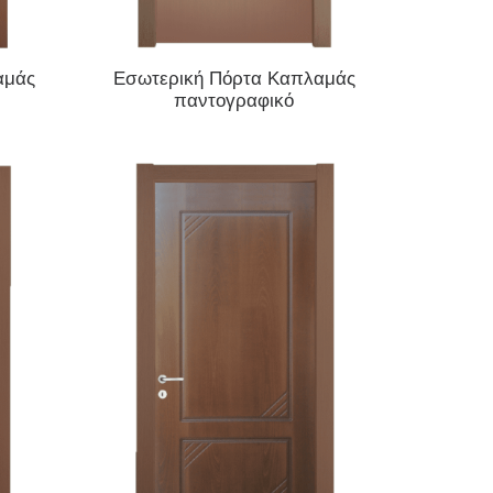
ΔΙΑΒΆΣΤΕ ΠΕΡΙΣΣΌΤΕΡΑ
αμάς
Εσωτερική Πόρτα Καπλαμάς
παντογραφικό