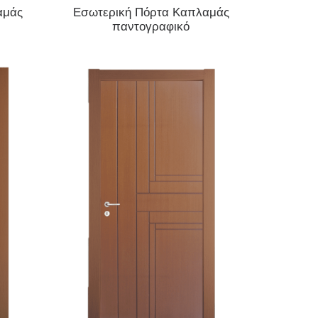
ΔΙΑΒΆΣΤΕ ΠΕΡΙΣΣΌΤΕΡΑ
αμάς
Εσωτερική Πόρτα Καπλαμάς
παντογραφικό