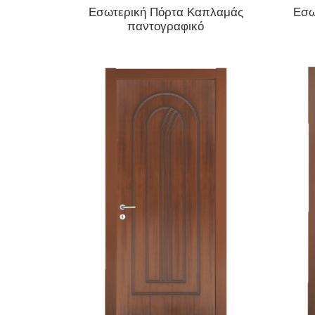
ΔΙΑΒΆΣΤΕ ΠΕΡΙΣΣΌΤΕΡΑ
Εσωτερική Πόρτα Καπλαμάς
Εσω
παντογραφικό