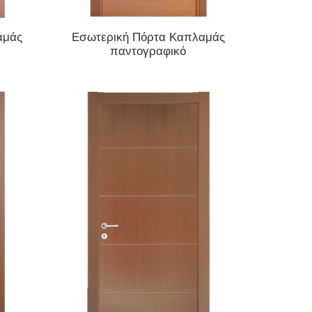
ΔΙΑΒΆΣΤΕ ΠΕΡΙΣΣΌΤΕΡΑ
αμάς
Εσωτερική Πόρτα Καπλαμάς
παντογραφικό