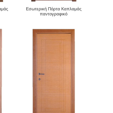
ΔΙΑΒΆΣΤΕ ΠΕΡΙΣΣΌΤΕΡΑ
αμάς
Εσωτερική Πόρτα Καπλαμάς
παντογραφικό