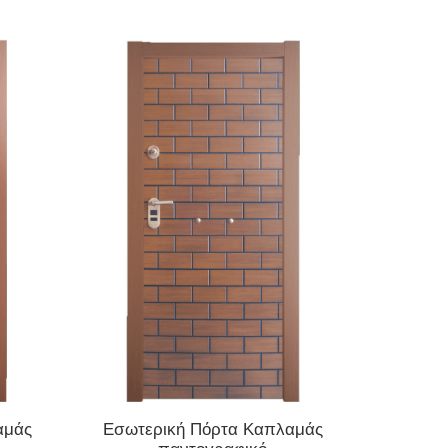
ΔΙΑΒΆΣΤΕ ΠΕΡΙΣΣΌΤΕΡΑ
αμάς
Εσωτερική Πόρτα Καπλαμάς