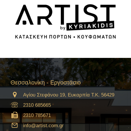
Θεσσαλονίκη - Εργοστάσιο
Αγίου Στεφάνου 19, Ευκαρπία Τ.Κ. 56429
2310 685665
2310 785671
info@artist.com.gr