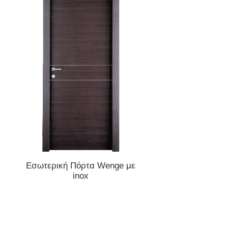
ΔΙΑΒΆΣΤΕ ΠΕΡΙΣΣΌΤΕΡΑ
ΔΙΑΒΆΣΤΕ ΠΕΡΙΣ
Εσωτερική Πόρτα Wenge με
Εσωτερική Πόρτα
inox
πατίνα και τρισ
σχέδιο