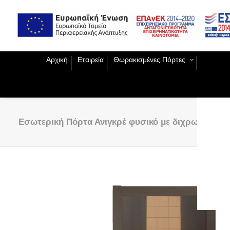
Exclu
Παντο
Ειδικ
ΕΣΠΑ
Χειρο
Εισόδ
Θωρα
Αρχική
Εταιρεία
Θωρακισμένες Πόρτες
Πυράν
Ασφαλ
Μεταλ
Πυράν
Κλειδ
Εσωτερική Πόρτα Ανιγκρέ φυσικό με διχρωμία
Ηλε
κλε
Κλε
Ξεν
Κλε
Ανα
Κλε