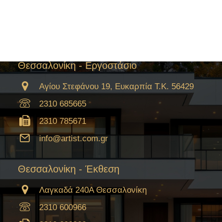
Θωρακισμένες Πόρτες
Εσωτερικές Πόρτες
PVC Κουφώματα
Θεσσαλονίκη - Εργοστάσιο
Αγίου Στεφάνου 19, Ευκαρπία Τ.Κ. 56429
2310 685665
2310 785671
info@artist.com.gr
Θεσσαλονίκη - Έκθεση
Λαγκαδά 240Α Θεσσαλονίκη
2310 600966