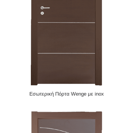
READ MORE
Εσωτερική Πόρτα Wenge με inox