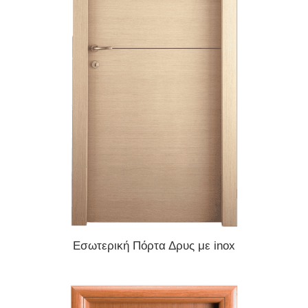
READ MORE
Εσωτερική Πόρτα Δρυς με inox