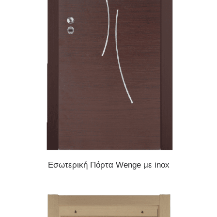
READ MORE
Εσωτερική Πόρτα Wenge με inox