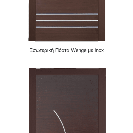
READ MORE
Εσωτερική Πόρτα Wenge με inox