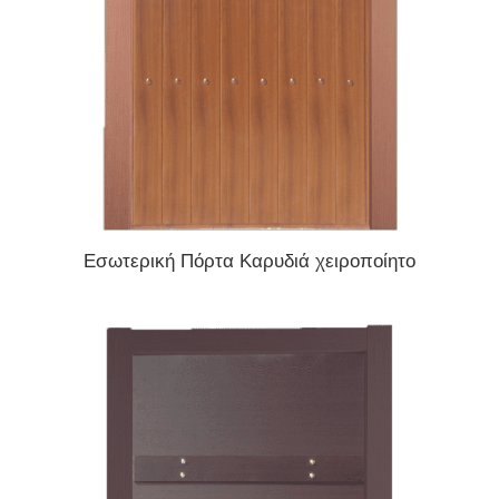
READ MORE
Εσωτερική Πόρτα Καρυδιά χειροποίητο