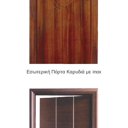
READ MORE
Εσωτερική Πόρτα Καρυδιά με inox