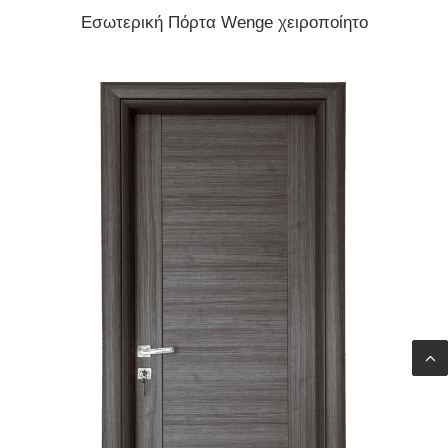
READ MORE
Εσωτερική Πόρτα Wenge χειροποίητο