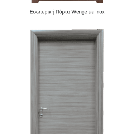
READ MORE
Εσωτερική Πόρτα Wenge με inox