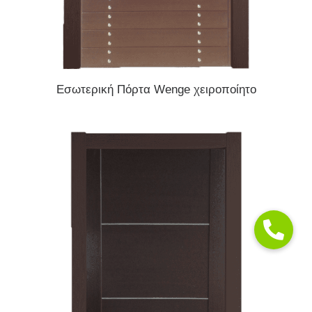
READ MORE
Εσωτερική Πόρτα Wenge χειροποίητο