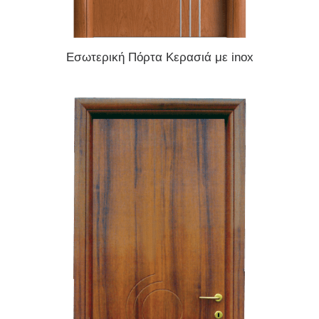
READ MORE
Εσωτερική Πόρτα Κερασιά με inox