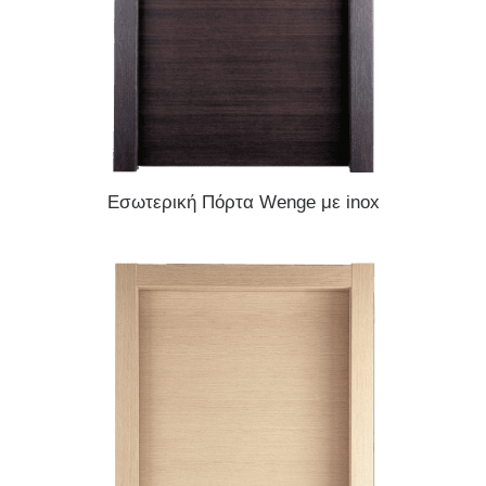
READ MORE
Εσωτερική Πόρτα Wenge με inox