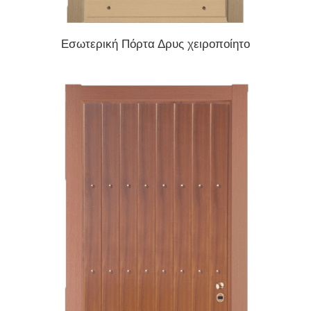
READ MORE
Εσωτερική Πόρτα Δρυς χειροποίητο