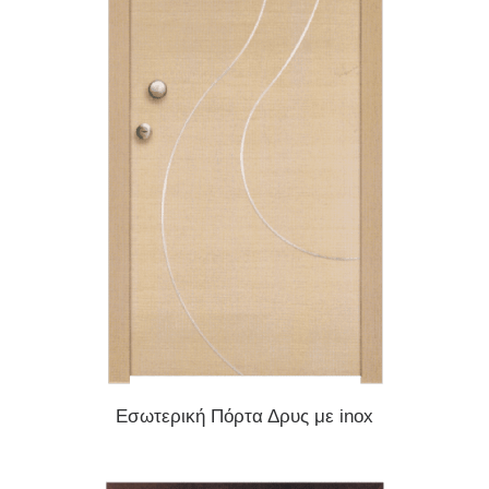
READ MORE
Εσωτερική Πόρτα Δρυς με inox