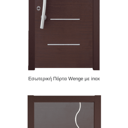
READ MORE
Εσωτερική Πόρτα Wenge με inox