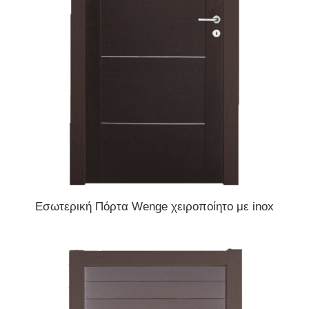
READ MORE
Εσωτερική Πόρτα Wenge χειροποίητο με inox