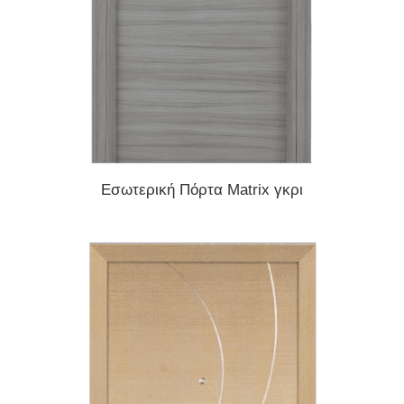
READ MORE
Εσωτερική Πόρτα Matrix γκρι