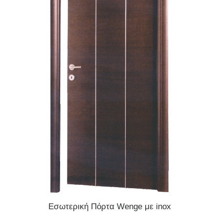
READ MORE
Εσωτερική Πόρτα Wenge με inox