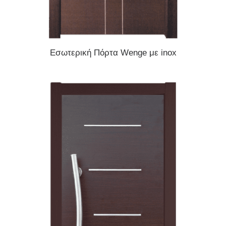
READ MORE
Εσωτερική Πόρτα Wenge με inox