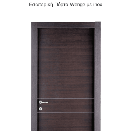
READ MORE
Εσωτερική Πόρτα Wenge με inox