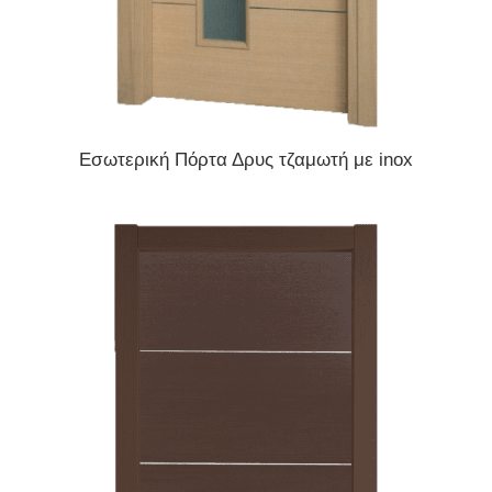
READ MORE
Εσωτερική Πόρτα Δρυς τζαμωτή με inox