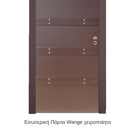
READ MORE
Εσωτερική Πόρτα Wenge χειροποίητο