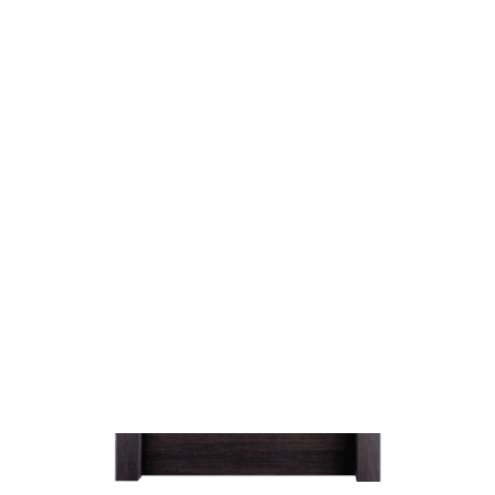
Laminate
Exclusive
Pantograph
Special Construction
Handmade
Multi-Fold
Entrance
Hotel Doors
Πυράντοχες Πόρτες Ξενοδοχείων
Synthetic Windows Frames
Aluminium Window Frames
Rolls
Motors
Κουνουπιέρες