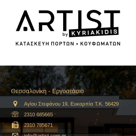
Θεσσαλονίκη - Εργοστάσιο
Αγίου Στεφάνου 19, Ευκαρπία Τ.Κ. 56429
2310 685665
2310 785671
info@artist.com.gr