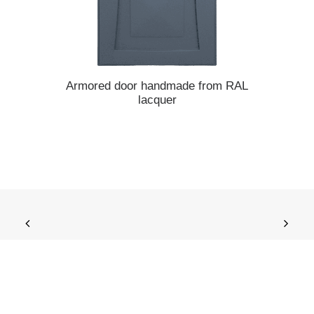
READ MORE
Armored door handmade from RAL
Armore
lacquer